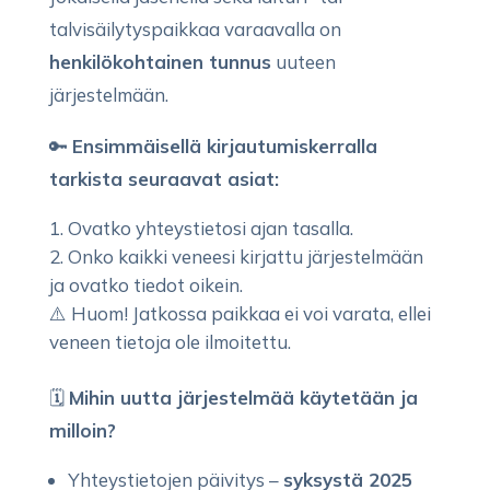
talvisäilytyspaikkaa varaavalla on
henkilökohtainen tunnus
uuteen
järjestelmään.
🔑
Ensimmäisellä kirjautumiskerralla
tarkista seuraavat asiat:
Ovatko yhteystietosi ajan tasalla.
Onko kaikki veneesi kirjattu järjestelmään
ja ovatko tiedot oikein.
⚠️ Huom! Jatkossa paikkaa ei voi varata, ellei
veneen tietoja ole ilmoitettu.
🗓
Mihin uutta järjestelmää käytetään ja
milloin?
Yhteystietojen päivitys –
syksystä 2025