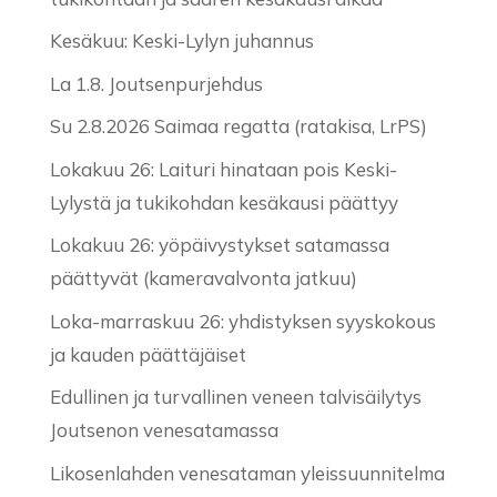
Kesäkuu: Keski-Lylyn juhannus
La 1.8. Joutsenpurjehdus
Su 2.8.2026 Saimaa regatta (ratakisa, LrPS)
Lokakuu 26: Laituri hinataan pois Keski-
Lylystä ja tukikohdan kesäkausi päättyy
Lokakuu 26: yöpäivystykset satamassa
päättyvät (kameravalvonta jatkuu)
Loka-marraskuu 26: yhdistyksen syyskokous
ja kauden päättäjäiset
Edullinen ja turvallinen veneen talvisäilytys
Joutsenon venesatamassa
Likosenlahden venesataman yleissuunnitelma