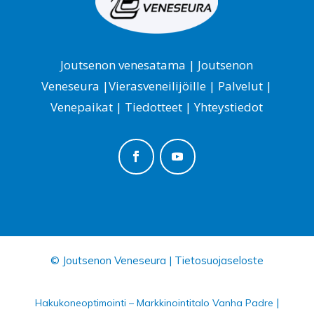
Joutsenon venesatama
|
Joutsenon
Veneseura
|
Vierasveneilijöille
|
Palvelut
|
Venepaikat
|
Tiedotteet
|
Yhteystiedot
© Joutsenon Veneseura |
Tietosuojaseloste
|
Hakukoneoptimointi – Markkinointitalo Vanha Padre