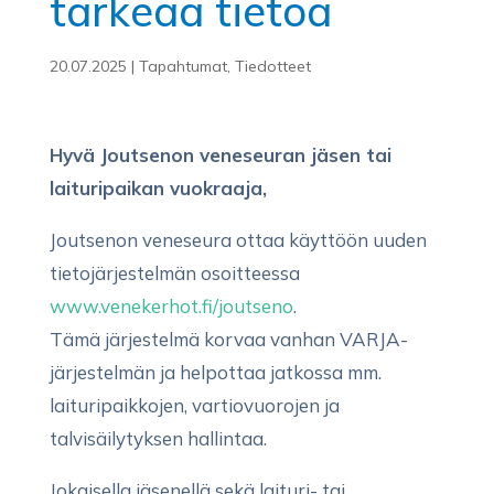
tärkeää tietoa
20.07.2025
|
Tapahtumat
,
Tiedotteet
Hyvä Joutsenon veneseuran jäsen tai
laituripaikan vuokraaja,
Joutsenon veneseura ottaa käyttöön uuden
tietojärjestelmän osoitteessa
www.venekerhot.fi/joutseno
.
Tämä järjestelmä korvaa vanhan VARJA-
järjestelmän ja helpottaa jatkossa mm.
laituripaikkojen, vartiovuorojen ja
talvisäilytyksen hallintaa.
Jokaisella jäsenellä sekä laituri- tai