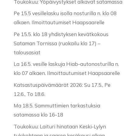
Toukokuu: Yöpäivystykset alkavat satamassa
Pe 15.5 vesillelasku isolla nosturilla n. klo 08
alkaen. Ilmoittautumiset Haapsaarelle
Pe 15.5. klo 18 yhdistyksen kevätkokous
Sataman Tornissa (ruokailu klo 17) –
talousasiat
La 16.5. vesille laskuja Hiab-autonosturilla n.
klo 07 alkaen. Ilmoittautumiset Haapsaarelle
Katsastuspäivämäärät 2026: Su 17.5., Pe
12.6., To 18.6.
Ma 18.5. Sammuttimien tarkastuksia
satamassa klo 16-18
Toukokuu: Laituri hinataan Keski-Lylyn
tukikohtaan ja saaren kesäkausi alkaa