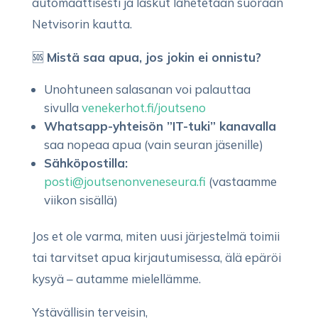
automaattisesti ja laskut lähetetään suoraan
Netvisorin kautta.
🆘
Mistä saa apua, jos jokin ei onnistu?
Unohtuneen salasanan voi palauttaa
sivulla
venekerhot.fi/joutseno
Whatsapp-yhteisön ”IT-tuki” kanavalla
saa nopeaa apua (vain seuran jäsenille)
Sähköpostilla:
posti@joutsenonveneseura.fi
(vastaamme
viikon sisällä)
Jos et ole varma, miten uusi järjestelmä toimii
tai tarvitset apua kirjautumisessa, älä epäröi
kysyä – autamme mielellämme.
Ystävällisin terveisin,