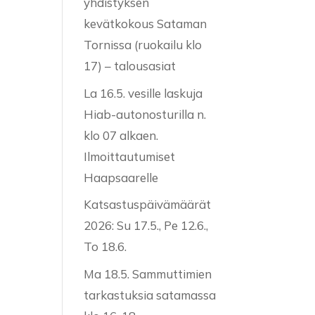
yhdistyksen
kevätkokous Sataman
Tornissa (ruokailu klo
17) – talousasiat
La 16.5. vesille laskuja
Hiab-autonosturilla n.
klo 07 alkaen.
Ilmoittautumiset
Haapsaarelle
Katsastuspäivämäärät
2026: Su 17.5., Pe 12.6.,
To 18.6.
Ma 18.5. Sammuttimien
tarkastuksia satamassa