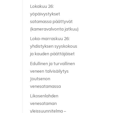
Lokakuu 26:
yöpäivystykset
satamassa päättyvät
(kameravalvonta jatkuu)
Loka-marraskuu 26:
yhdistyksen syyskokous
ja kauden päättäjäiset
Edullinen ja turvallinen
veneen talvisäilytys
Joutsenon
venesatamassa
Likosenlahden
venesataman
yleissuunnitelma –