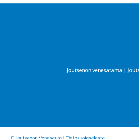
Joutsenon venesatama
|
Jout
© Joutsenon Veneseura |
Tietosuojaseloste