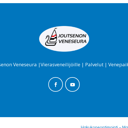
senon Veneseura
|
Vierasveneilijöille
|
Palvelut
|
Venepai
Hakukoneoptimointi – Ma