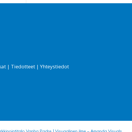
kat
|
Tiedotteet
|
Yhteystiedot
|
rkkinointitalo Vanha Padre
Visuaalinen ilme – Amanda Visuals