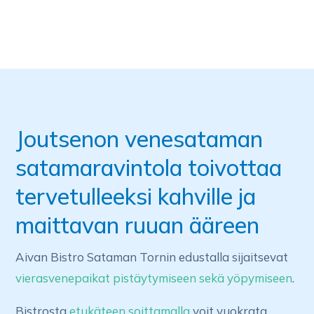
Joutsenon venesataman
satamaravintola toivottaa
tervetulleeksi kahville ja
maittavan ruuan ääreen
Aivan Bistro Sataman Tornin edustalla sijaitsevat
vierasvenepaikat pistäytymiseen sekä yöpymiseen
.
Bistrosta
etukäteen soittamalla
voit vuokrata