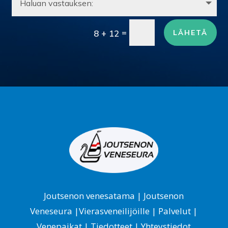
=
LÄHETÄ
8 + 12
Joutsenon venesatama
|
Joutsenon
Veneseura
|
Vierasveneilijöille
|
Palvelut
|
Venepaikat
|
Tiedotteet
|
Yhteystiedot