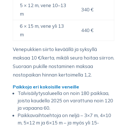
5 × 12 m, vene 10–13
340 €
m
6 × 15 m, vene yli 13
440 €
m
Venepukkien siirto keväällä ja syksyllä
maksaa 10 €/kerta, mikäli seura hoitaa siirron.
Suoraan pukille nostaminen maksaa
nostopaikan hinnan kertoimella 1,2.
Paikkoja eri kokoisille veneille
Talvisäilytysalueella on noin 180 paikkaa,
joista kaudella 2025 on varattuna noin 120
ja vapaana 60.
Paikkavaihtoehtoja on neljä – 3×7 m, 4×10
m, 5×12 m ja 6×15 m – ja myös yli 15-