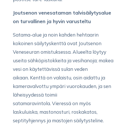
Joutsenon venesataman talvisäilytysalue
on turvallinen ja hyvin varusteltu
Satama-alue ja noin kahden hehtaarin
kokoinen säilytyskenttä ovat Joutsenon
Veneseuran omistuksessa. Alueelta löytyy
useita sähköpistokkeita ja vesihanoja; makea
vesi on käytettävissä sulan veden
aikaan.
Kenttä on valaistu, osin aidattu ja
kameravalvottu ympäri vuorokauden, ja sen
läheisyydessä toimii
satamaravintola.
Vieressä on myös
laskuluiska, mastonosturi, roskakatos,
septityhjennys ja mastojen säilytysteline.