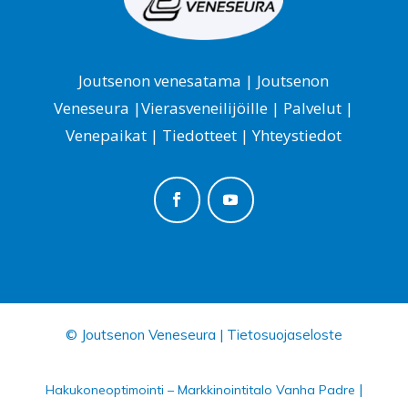
Joutsenon venesatama
|
Joutsenon
Veneseura
|
Vierasveneilijöille
|
Palvelut
|
Venepaikat
|
Tiedotteet
|
Yhteystiedot
© Joutsenon Veneseura |
Tietosuojaseloste
|
Hakukoneoptimointi – Markkinointitalo Vanha Padre