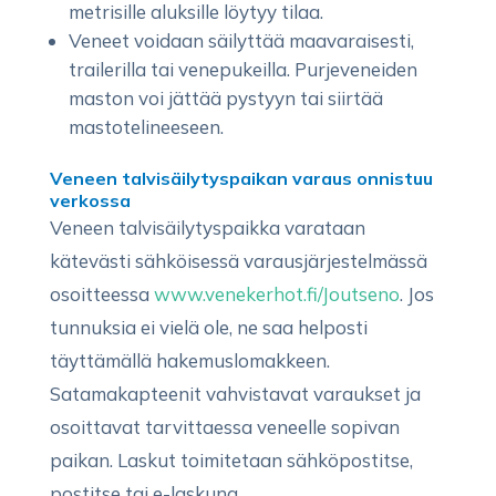
metrisille aluksille löytyy tilaa.
Veneet voidaan säilyttää maavaraisesti,
trailerilla tai venepukeilla. Purjeveneiden
maston voi jättää pystyyn tai siirtää
mastotelineeseen.
Veneen talvisäilytyspaikan varaus onnistuu
verkossa
Veneen talvisäilytyspaikka varataan
kätevästi sähköisessä varausjärjestelmässä
osoitteessa
www.venekerhot.fi/Joutseno
.
Jos
tunnuksia ei vielä ole, ne saa helposti
täyttämällä hakemuslomakkeen.
Satamakapteenit vahvistavat varaukset ja
osoittavat tarvittaessa veneelle sopivan
paikan. Laskut toimitetaan sähköpostitse,
postitse tai e-laskuna.