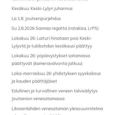
Kesäkuu: Keski-Lylyn juhannus
La 1.8. Joutsenpurjehdus
Su 2.8.2026 Saimaa regatta (ratakisa, LrPS)
Lokakuu 26: Laituri hinataan pois Keski-
Lylystä ja tukikohdan kesäkausi päättyy
Lokakuu 26: yöpäivystykset satamassa
päättyvät (kameravalvonta jatkuu)
Loka-marraskuu 26: yhdistyksen syyskokous
ja kauden päättäjäiset
Edullinen ja turvallinen veneen talvisäilytys
Joutsenon venesatamassa
Likosenlahden venesataman yleissuunnitelma