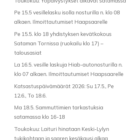
Toukokuu: Yöpäivystykset alkavat satamassa
Pe 15.5 vesillelasku isolla nosturilla n. klo 08
alkaen. Ilmoittautumiset Haapsaarelle
Pe 15.5. klo 18 yhdistyksen kevätkokous
Sataman Tornissa (ruokailu klo 17) –
talousasiat
La 16.5. vesille laskuja Hiab-autonosturilla n.
klo 07 alkaen. Ilmoittautumiset Haapsaarelle
Katsastuspäivämäärät 2026: Su 17.5., Pe
12.6., To 18.6.
Ma 18.5. Sammuttimien tarkastuksia
satamassa klo 16-18
Toukokuu: Laituri hinataan Keski-Lylyn
tukikohtaan ja saaren kesäkausi alkaa