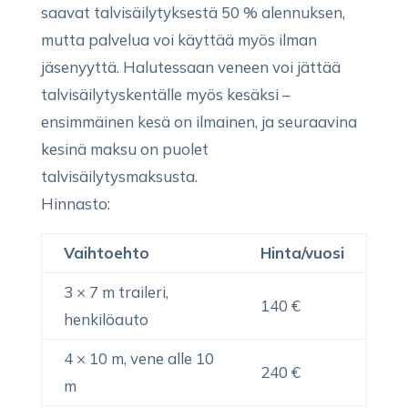
saavat talvisäilytyksestä 50 % alennuksen,
mutta palvelua voi käyttää myös ilman
jäsenyyttä.
Halutessaan veneen voi jättää
talvisäilytyskentälle myös kesäksi –
ensimmäinen kesä on ilmainen, ja seuraavina
kesinä maksu on puolet
talvisäilytysmaksusta.
Hinnasto:
Vaihtoehto
Hinta/vuosi
3 × 7 m traileri,
140 €
henkilöauto
4 × 10 m, vene alle 10
240 €
m