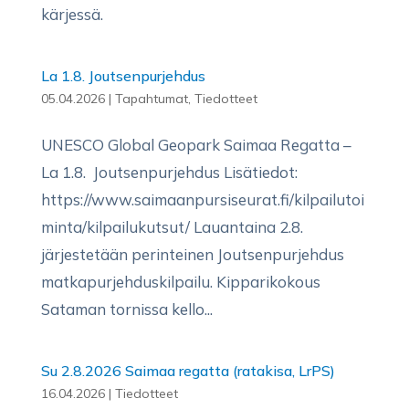
kärjessä.
La 1.8. Joutsenpurjehdus
05.04.2026
|
Tapahtumat
,
Tiedotteet
UNESCO Global Geopark Saimaa Regatta –
La 1.8. Joutsenpurjehdus Lisätiedot:
https://www.saimaanpursiseurat.fi/kilpailutoi
minta/kilpailukutsut/ Lauantaina 2.8.
järjestetään perinteinen Joutsenpurjehdus
matkapurjehduskilpailu. Kipparikokous
Sataman tornissa kello...
Su 2.8.2026 Saimaa regatta (ratakisa, LrPS)
16.04.2026
|
Tiedotteet