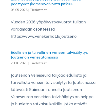
päättyvät (kameravalvonta jatkuu)
05.05.2026
|
Tiedotteet
Vuoden 2026 yöpäivystysvuorot tullaan
varaamaan osoitteessa
https://www.venekerhot.fi/joutseno
Edullinen ja turvallinen veneen talvisäilytys
Joutsenon venesatamassa
28.10.2025
|
Tiedotteet
Joutsenon Veneseura tarjoaa edullista ja
turvallista veneen talvisäilytystä Joutsenossa
kätevästi Saimaan rannalla Joutsenon
Veneseuran veneiden talvisäilytys on helppo
ja huoleton ratkaisu kaikille, jotka etsivät