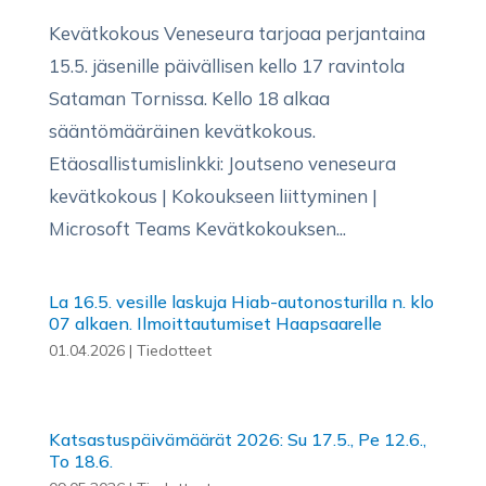
Kevätkokous Veneseura tarjoaa perjantaina
15.5. jäsenille päivällisen kello 17 ravintola
Sataman Tornissa. Kello 18 alkaa
sääntömääräinen kevätkokous.
Etäosallistumislinkki: Joutseno veneseura
kevätkokous | Kokoukseen liittyminen |
Microsoft Teams Kevätkokouksen...
La 16.5. vesille laskuja Hiab-autonosturilla n. klo
07 alkaen. Ilmoittautumiset Haapsaarelle
01.04.2026
|
Tiedotteet
Katsastuspäivämäärät 2026: Su 17.5., Pe 12.6.,
To 18.6.