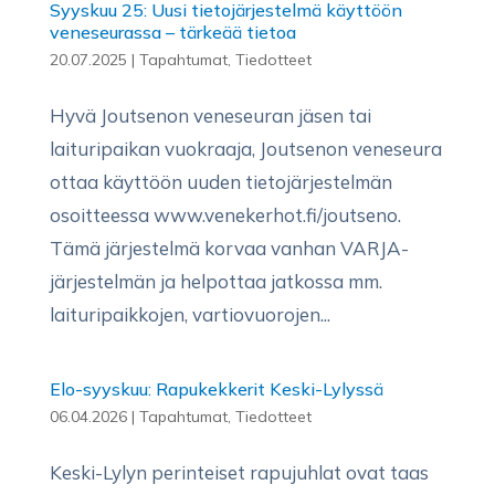
Syyskuu 25: Uusi tietojärjestelmä käyttöön
veneseurassa – tärkeää tietoa
20.07.2025
|
Tapahtumat
,
Tiedotteet
Hyvä Joutsenon veneseuran jäsen tai
laituripaikan vuokraaja, Joutsenon veneseura
ottaa käyttöön uuden tietojärjestelmän
osoitteessa www.venekerhot.fi/joutseno.
Tämä järjestelmä korvaa vanhan VARJA-
järjestelmän ja helpottaa jatkossa mm.
laituripaikkojen, vartiovuorojen...
Elo-syyskuu: Rapukekkerit Keski-Lylyssä
06.04.2026
|
Tapahtumat
,
Tiedotteet
Keski-Lylyn perinteiset rapujuhlat ovat taas