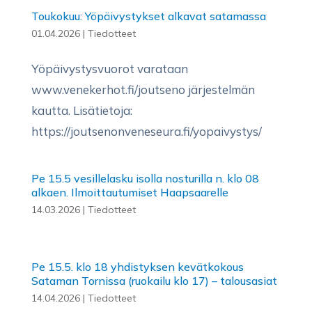
Toukokuu: Yöpäivystykset alkavat satamassa
01.04.2026
|
Tiedotteet
Yöpäivystysvuorot varataan
www.venekerhot.fi/joutseno järjestelmän
kautta. Lisätietoja:
https://joutsenonveneseura.fi/yopaivystys/
Pe 15.5 vesillelasku isolla nosturilla n. klo 08
alkaen. Ilmoittautumiset Haapsaarelle
14.03.2026
|
Tiedotteet
Pe 15.5. klo 18 yhdistyksen kevätkokous
Sataman Tornissa (ruokailu klo 17) – talousasiat
14.04.2026
|
Tiedotteet