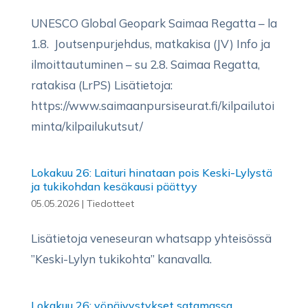
UNESCO Global Geopark Saimaa Regatta – la
1.8. Joutsenpurjehdus, matkakisa (JV) Info ja
ilmoittautuminen – su 2.8. Saimaa Regatta,
ratakisa (LrPS) Lisätietoja:
https://www.saimaanpursiseurat.fi/kilpailutoi
minta/kilpailukutsut/
Lokakuu 26: Laituri hinataan pois Keski-Lylystä
ja tukikohdan kesäkausi päättyy
05.05.2026
|
Tiedotteet
Lisätietoja veneseuran whatsapp yhteisössä
”Keski-Lylyn tukikohta” kanavalla.
Lokakuu 26: yöpäivystykset satamassa