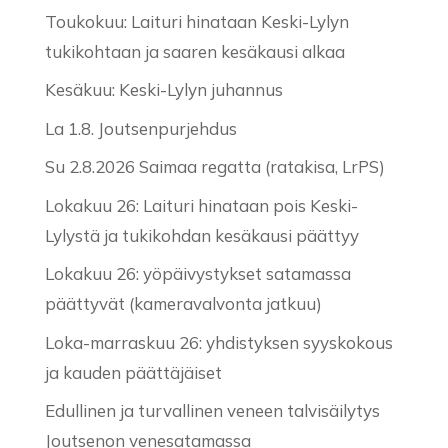
Toukokuu: Laituri hinataan Keski-Lylyn
tukikohtaan ja saaren kesäkausi alkaa
Kesäkuu: Keski-Lylyn juhannus
La 1.8. Joutsenpurjehdus
Su 2.8.2026 Saimaa regatta (ratakisa, LrPS)
Lokakuu 26: Laituri hinataan pois Keski-
Lylystä ja tukikohdan kesäkausi päättyy
Lokakuu 26: yöpäivystykset satamassa
päättyvät (kameravalvonta jatkuu)
Loka-marraskuu 26: yhdistyksen syyskokous
ja kauden päättäjäiset
Edullinen ja turvallinen veneen talvisäilytys
Joutsenon venesatamassa